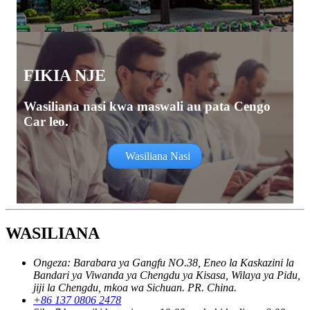
FIKIA NJE
Wasiliana nasi kwa maswali au pata Cengo
Car leo.
Wasiliana Nasi
WASILIANA
Ongeza: Barabara ya Gangfu NO.38, Eneo la Kaskazini la
Bandari ya Viwanda ya Chengdu ya Kisasa, Wilaya ya Pidu,
jiji la Chengdu, mkoa wa Sichuan. PR. China.
+86 137 0806 2478