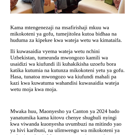
Kama mtengenezaji na msafirishaji mkuu wa
mikokoteni ya gofu, tumejitolea kutoa bidhaa na
huduma za kipekee kwa wateja wetu wa kimataifa.
Ili kuwasaidia vyema wateja wetu nchini
Uzbekistan, tumeunda mwongozo kamili wa
usaidizi wa kiufundi ili kuhakikisha uzoefu bora
katika kutumia na kutunza mikokoteni yetu ya gofu.
Hasa, tunatoa mwongozo wa kiufundi mahali pa
kazi kwa kuwatuma wahandisi kuwasaidia wateja
wetu moja kwa moja.
Mwaka huu, Maonyesho ya Canton ya 2024 bado
yanatumika kama kitovu chenye shughuli nyingi
kwa viwanda kuonyesha uvumbuzi na mitindo yao
ya hivi karibuni, na ulimwengu wa mikokoteni ya