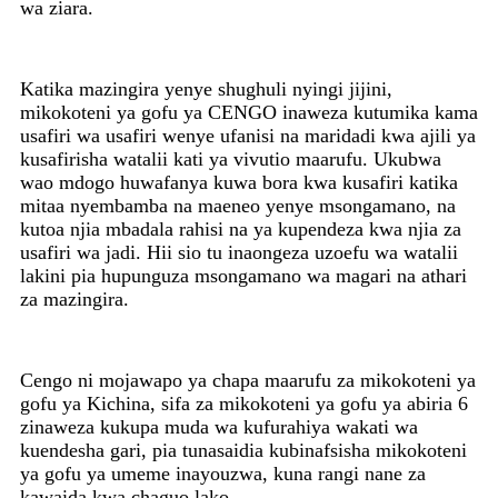
wa ziara.
Katika mazingira yenye shughuli nyingi jijini,
mikokoteni ya gofu ya CENGO inaweza kutumika kama
usafiri wa usafiri wenye ufanisi na maridadi kwa ajili ya
kusafirisha watalii kati ya vivutio maarufu. Ukubwa
wao mdogo huwafanya kuwa bora kwa kusafiri katika
mitaa nyembamba na maeneo yenye msongamano, na
kutoa njia mbadala rahisi na ya kupendeza kwa njia za
usafiri wa jadi. Hii sio tu inaongeza uzoefu wa watalii
lakini pia hupunguza msongamano wa magari na athari
za mazingira.
Cengo ni mojawapo ya chapa maarufu za mikokoteni ya
gofu ya Kichina, sifa za mikokoteni ya gofu ya abiria 6
zinaweza kukupa muda wa kufurahiya wakati wa
kuendesha gari, pia tunasaidia kubinafsisha mikokoteni
ya gofu ya umeme inayouzwa, kuna rangi nane za
kawaida kwa chaguo lako.