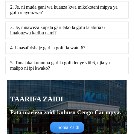
2. Je, ni muda gani wa kuanza kwa mikokoteni mipya ya
gofu inayouzwa?
3. Je, ninaweza kupata gari lako la gofu la abiria 6
linalouzwa karibu nami?
4. Unasafirishaje gari la gofu la watu 6?
5. Tunataka kununua gari la gofu lenye viti 6, njia ya
malipo ni ipi kwako?
TAARIFA ZAIDI
Pata maelezo zaidi kuhusu Cengo Car mpya.
Soma Zaidi