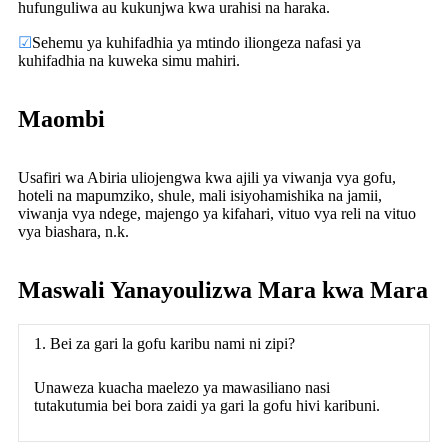
hufunguliwa au kukunjwa kwa urahisi na haraka.
☑
Sehemu ya kuhifadhia ya mtindo iliongeza nafasi ya
kuhifadhia na kuweka simu mahiri.
Maombi
Usafiri wa Abiria uliojengwa kwa ajili ya viwanja vya gofu,
hoteli na mapumziko, shule, mali isiyohamishika na jamii,
viwanja vya ndege, majengo ya kifahari, vituo vya reli na vituo
vya biashara, n.k.
Maswali Yanayoulizwa Mara kwa Mara
1. Bei za gari la gofu karibu nami ni zipi?
Unaweza kuacha maelezo ya mawasiliano nasi
tutakutumia bei bora zaidi ya gari la gofu hivi karibuni.