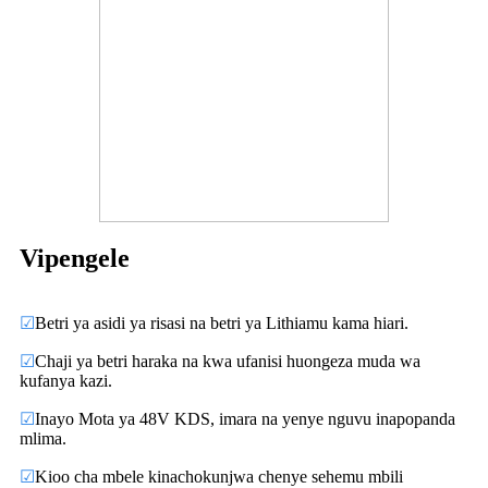
Vipengele
☑
Betri ya asidi ya risasi na betri ya Lithiamu kama hiari.
☑
Chaji ya betri haraka na kwa ufanisi huongeza muda wa
kufanya kazi.
☑
Inayo Mota ya 48V KDS, imara na yenye nguvu inapopanda
mlima.
☑
Kioo cha mbele kinachokunjwa chenye sehemu mbili