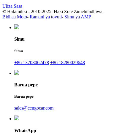
Uliza Sasa
© Hakimiliki - 2010-2025: Haki Zote Zimehifadhiwa.
Bidhaa Moto
-
Ramani ya tovuti
-
Simu ya AMP
Simu
Simu
+86 13708062478
+86 18280029648
Barua pepe
Barua pepe
sales@cengocar.com
WhatsApp