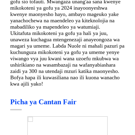
gofu sio tofauti. Mwangaza unang'aa sana kwenye
mikokoteni ya gofu ya 2024 inayoonyeshwa
kwenye maonyesho hayo, ambayo mageuko yake
yanachochewa na maendeleo ya kiteknolojia na
mabadiliko ya mapendeleo ya watumiaji.
Ukitafuta mikokoteni ya gofu ya hali ya juu,
unaweza kuchagua mtengenezaji anayeongoza wa
magari ya umeme. Labda Nuole ni mahali pazuri pa
kuchunguza mikokoteni ya gofu ya umeme yenye
viwango vya juu kwani wana uzoefu mkubwa wa
ushirikiano na wasambazaji na wafanyabiashara
zaidi ya 300 na utendaji mzuri katika maonyesho.
Bofya hapa ili kuwasiliana nao ili kuona wanacho
kwa ajili yako!
Picha ya Cantan Fair