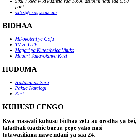
Siku 7 kwa wiki kuanzia saa 10:00 asubuhi hadi saa 6:00
jioni
sales@cengocar.com
BIDHAA
Mikokoteni ya Gofu
TV za UTV
Magari ya Kutembelea Vituko
Magari Yanayofanya Kazi
HUDUMA
Huduma na Sera
Pakua Katalogi
Kesi
KUHUSU CENGO
Kwa maswali kuhusu bidhaa zetu au orodha ya bei,
tafadhali tuachie barua pepe yako nasi
tutawasiliana nawe ndani ya saa 24.