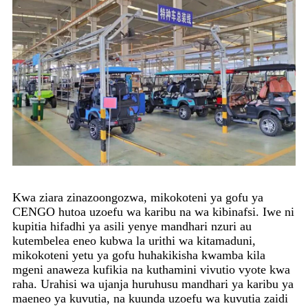
Kwa ziara zinazoongozwa, mikokoteni ya gofu ya
CENGO hutoa uzoefu wa karibu na wa kibinafsi. Iwe ni
kupitia hifadhi ya asili yenye mandhari nzuri au
kutembelea eneo kubwa la urithi wa kitamaduni,
mikokoteni yetu ya gofu huhakikisha kwamba kila
mgeni anaweza kufikia na kuthamini vivutio vyote kwa
raha. Urahisi wa ujanja huruhusu mandhari ya karibu ya
maeneo ya kuvutia, na kuunda uzoefu wa kuvutia zaidi