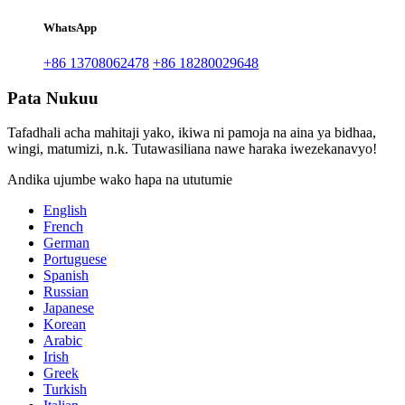
WhatsApp
+86 13708062478
+86 18280029648
Pata Nukuu
Tafadhali acha mahitaji yako, ikiwa ni pamoja na aina ya bidhaa,
wingi, matumizi, n.k. Tutawasiliana nawe haraka iwezekanavyo!
Andika ujumbe wako hapa na ututumie
English
French
German
Portuguese
Spanish
Russian
Japanese
Korean
Arabic
Irish
Greek
Turkish