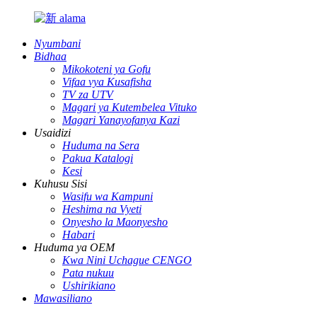
Nyumbani
Bidhaa
Mikokoteni ya Gofu
Vifaa vya Kusafisha
TV za UTV
Magari ya Kutembelea Vituko
Magari Yanayofanya Kazi
Usaidizi
Huduma na Sera
Pakua Katalogi
Kesi
Kuhusu Sisi
Wasifu wa Kampuni
Heshima na Vyeti
Onyesho la Maonyesho
Habari
Huduma ya OEM
Kwa Nini Uchague CENGO
Pata nukuu
Ushirikiano
Mawasiliano