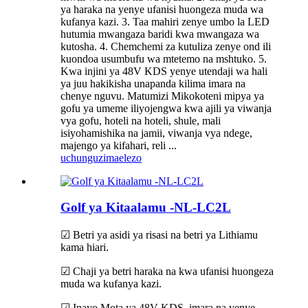
ya haraka na yenye ufanisi huongeza muda wa
kufanya kazi. 3. Taa mahiri zenye umbo la LED
hutumia mwangaza baridi kwa mwangaza wa
kutosha. 4. Chemchemi za kutuliza zenye ond ili
kuondoa usumbufu wa mtetemo na mshtuko. 5.
Kwa injini ya 48V KDS yenye utendaji wa hali
ya juu hakikisha unapanda kilima imara na
chenye nguvu. Matumizi Mikokoteni mipya ya
gofu ya umeme iliyojengwa kwa ajili ya viwanja
vya gofu, hoteli na hoteli, shule, mali
isiyohamishika na jamii, viwanja vya ndege,
majengo ya kifahari, reli ...
uchunguzi
maelezo
Golf ya Kitaalamu -NL-LC2L
☑ Betri ya asidi ya risasi na betri ya Lithiamu
kama hiari.
☑ Chaji ya betri haraka na kwa ufanisi huongeza
muda wa kufanya kazi.
☑ Inayo Mota ya 48V KDS, imara na yenye