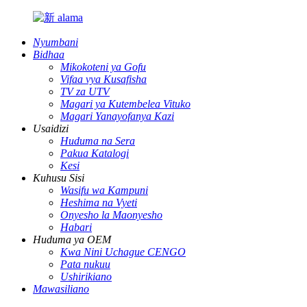
Nyumbani
Bidhaa
Mikokoteni ya Gofu
Vifaa vya Kusafisha
TV za UTV
Magari ya Kutembelea Vituko
Magari Yanayofanya Kazi
Usaidizi
Huduma na Sera
Pakua Katalogi
Kesi
Kuhusu Sisi
Wasifu wa Kampuni
Heshima na Vyeti
Onyesho la Maonyesho
Habari
Huduma ya OEM
Kwa Nini Uchague CENGO
Pata nukuu
Ushirikiano
Mawasiliano