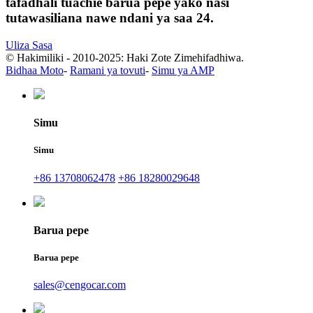
tafadhali tuachie barua pepe yako nasi
tutawasiliana nawe ndani ya saa 24.
Uliza Sasa
© Hakimiliki - 2010-2025: Haki Zote Zimehifadhiwa.
Bidhaa Moto
-
Ramani ya tovuti
-
Simu ya AMP
Simu
Simu
+86 13708062478
+86 18280029648
Barua pepe
Barua pepe
sales@cengocar.com