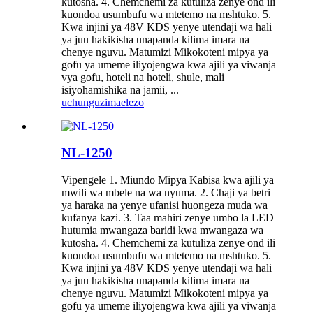
kutosha. 4. Chemchemi za kutuliza zenye ond ili
kuondoa usumbufu wa mtetemo na mshtuko. 5.
Kwa injini ya 48V KDS yenye utendaji wa hali
ya juu hakikisha unapanda kilima imara na
chenye nguvu. Matumizi Mikokoteni mipya ya
gofu ya umeme iliyojengwa kwa ajili ya viwanja
vya gofu, hoteli na hoteli, shule, mali
isiyohamishika na jamii, ...
uchunguzi
maelezo
NL-1250
Vipengele 1. Miundo Mipya Kabisa kwa ajili ya
mwili wa mbele na wa nyuma. 2. Chaji ya betri
ya haraka na yenye ufanisi huongeza muda wa
kufanya kazi. 3. Taa mahiri zenye umbo la LED
hutumia mwangaza baridi kwa mwangaza wa
kutosha. 4. Chemchemi za kutuliza zenye ond ili
kuondoa usumbufu wa mtetemo na mshtuko. 5.
Kwa injini ya 48V KDS yenye utendaji wa hali
ya juu hakikisha unapanda kilima imara na
chenye nguvu. Matumizi Mikokoteni mipya ya
gofu ya umeme iliyojengwa kwa ajili ya viwanja