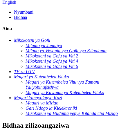
English
Nyumbani
Bidhaa
Aina
Mikokoteni ya Gofu
Mifumo ya Jumuiya
Mifano ya Viwanja vya Gofu vya Kitaalamu
Mikokoteni ya Gofu ya Viti 2
Mikokoteni ya Gofu ya Viti 4
Mikokoteni ya Gofu ya Viti 6
TV za UTV
Magari ya Kutembelea Vituko
Magari ya Kutembelea Vitu vya Zamani
Yaliyobinafsishwa
Magari ya Kawaida ya Kutembelea Vituko
Magari Yanayofanya Kazi
Magari ya Mizigo
Gari Ndogo la Kielektroniki
Mikokoteni ya Huduma yenye Kitanda cha Mizigo
Bidhaa zilizoangaziwa