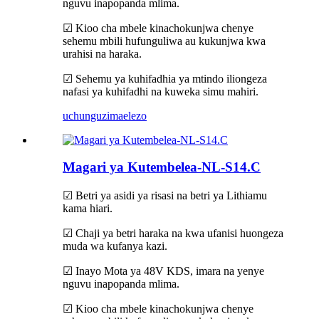
nguvu inapopanda mlima.
☑ Kioo cha mbele kinachokunjwa chenye
sehemu mbili hufunguliwa au kukunjwa kwa
urahisi na haraka.
☑ Sehemu ya kuhifadhia ya mtindo iliongeza
nafasi ya kuhifadhi na kuweka simu mahiri.
uchunguzi
maelezo
Magari ya Kutembelea-NL-S14.C
☑ Betri ya asidi ya risasi na betri ya Lithiamu
kama hiari.
☑ Chaji ya betri haraka na kwa ufanisi huongeza
muda wa kufanya kazi.
☑ Inayo Mota ya 48V KDS, imara na yenye
nguvu inapopanda mlima.
☑ Kioo cha mbele kinachokunjwa chenye