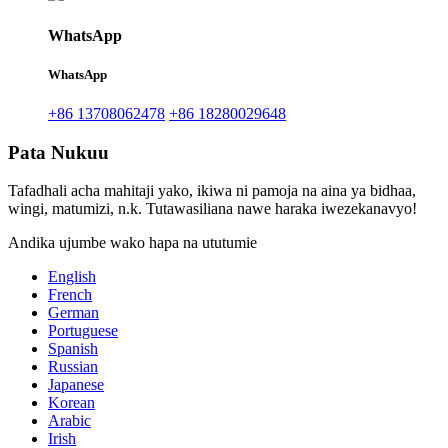
WhatsApp
WhatsApp
+86 13708062478
+86 18280029648
Pata Nukuu
Tafadhali acha mahitaji yako, ikiwa ni pamoja na aina ya bidhaa,
wingi, matumizi, n.k. Tutawasiliana nawe haraka iwezekanavyo!
Andika ujumbe wako hapa na ututumie
English
French
German
Portuguese
Spanish
Russian
Japanese
Korean
Arabic
Irish