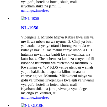
vya gofu, hoteli na hoteli, shule, mali
isiyohamishika na jamii, ...
uchunguzi
maelezo
NL-1950
Vipengele 1. Miundo Mipya Kabisa kwa ajili ya
mwili wa mbele na wa nyuma. 2. Chaji ya betri
ya haraka na yenye ufanisi huongeza muda wa
kufanya kazi. 3. Taa mahiri zenye umbo la LED
hutumia mwangaza baridi kwa mwangaza wa
kutosha. 4. Chemchemi za kutuliza zenye ond ili
kuondoa usumbufu wa mtetemo na mshtuko. 5.
Kwa injini ya 48V KDS yenye utendaji wa hali
ya juu hakikisha unapanda kilima imara na
chenye nguvu. Matumizi Mikokoteni mipya ya
gofu ya umeme iliyojengwa kwa ajili ya viwanja
vya gofu, hoteli na hoteli, shule, mali
isiyohamishika na jamii, viwanja vya ndege,
majengo ya kifahari, reli ...
uchunguzi
maelezo