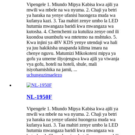
Vipengele 1. Miundo Mipya Kabisa kwa ajili ya
mwili wa mbele na wa nyuma. 2. Chaji ya betri
ya haraka na yenye ufanisi huongeza muda wa
kufanya kazi. 3. Taa mahiri zenye umbo la LED
hutumia mwangaza baridi kwa mwangaza wa
kutosha. 4. Chemchemi za kutuliza zenye ond ili
kuondoa usumbufu wa mtetemo na mshtuko. 5.
Kwa injini ya 48V KDS yenye utendaji wa hali
ya juu hakikisha unapanda kilima imara na
chenye nguvu. Matumizi Mikokoteni mipya ya
gofu ya umeme iliyojengwa kwa ajili ya viwanja
vya gofu, hoteli na hoteli, shule, mali
isiyohamishika na jamii, ...
uchunguzi
maelezo
NL-1950F
Vipengele 1. Miundo Mipya Kabisa kwa ajili ya
mwili wa mbele na wa nyuma. 2. Chaji ya betri
ya haraka na yenye ufanisi huongeza muda wa
kufanya kazi. 3. Taa mahiri zenye umbo la LED
hutumia mwangaza baridi kwa mwangaza wa