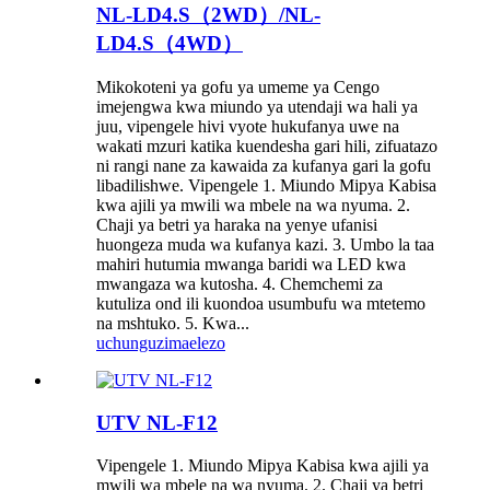
NL-LD4.S（2WD）/NL-
LD4.S（4WD）
Mikokoteni ya gofu ya umeme ya Cengo
imejengwa kwa miundo ya utendaji wa hali ya
juu, vipengele hivi vyote hukufanya uwe na
wakati mzuri katika kuendesha gari hili, zifuatazo
ni rangi nane za kawaida za kufanya gari la gofu
libadilishwe. Vipengele 1. Miundo Mipya Kabisa
kwa ajili ya mwili wa mbele na wa nyuma. 2.
Chaji ya betri ya haraka na yenye ufanisi
huongeza muda wa kufanya kazi. 3. Umbo la taa
mahiri hutumia mwanga baridi wa LED kwa
mwangaza wa kutosha. 4. Chemchemi za
kutuliza ond ili kuondoa usumbufu wa mtetemo
na mshtuko. 5. Kwa...
uchunguzi
maelezo
UTV NL-F12
Vipengele 1. Miundo Mipya Kabisa kwa ajili ya
mwili wa mbele na wa nyuma. 2. Chaji ya betri