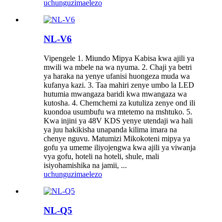
uchunguzi
maelezo
NL-V6
Vipengele 1. Miundo Mipya Kabisa kwa ajili ya
mwili wa mbele na wa nyuma. 2. Chaji ya betri
ya haraka na yenye ufanisi huongeza muda wa
kufanya kazi. 3. Taa mahiri zenye umbo la LED
hutumia mwangaza baridi kwa mwangaza wa
kutosha. 4. Chemchemi za kutuliza zenye ond ili
kuondoa usumbufu wa mtetemo na mshtuko. 5.
Kwa injini ya 48V KDS yenye utendaji wa hali
ya juu hakikisha unapanda kilima imara na
chenye nguvu. Matumizi Mikokoteni mipya ya
gofu ya umeme iliyojengwa kwa ajili ya viwanja
vya gofu, hoteli na hoteli, shule, mali
isiyohamishika na jamii, ...
uchunguzi
maelezo
NL-Q5