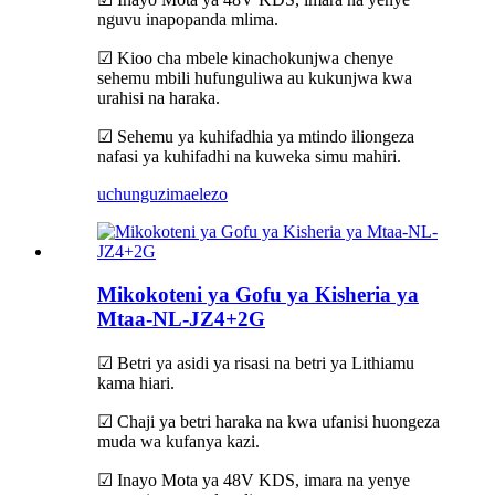
nguvu inapopanda mlima.
☑ Kioo cha mbele kinachokunjwa chenye
sehemu mbili hufunguliwa au kukunjwa kwa
urahisi na haraka.
☑ Sehemu ya kuhifadhia ya mtindo iliongeza
nafasi ya kuhifadhi na kuweka simu mahiri.
uchunguzi
maelezo
Mikokoteni ya Gofu ya Kisheria ya
Mtaa-NL-JZ4+2G
☑ Betri ya asidi ya risasi na betri ya Lithiamu
kama hiari.
☑ Chaji ya betri haraka na kwa ufanisi huongeza
muda wa kufanya kazi.
☑ Inayo Mota ya 48V KDS, imara na yenye