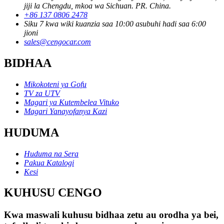
jiji la Chengdu, mkoa wa Sichuan. PR. China.
+86 137 0806 2478
Siku 7 kwa wiki kuanzia saa 10:00 asubuhi hadi saa 6:00
jioni
sales@cengocar.com
BIDHAA
Mikokoteni ya Gofu
TV za UTV
Magari ya Kutembelea Vituko
Magari Yanayofanya Kazi
HUDUMA
Huduma na Sera
Pakua Katalogi
Kesi
KUHUSU CENGO
Kwa maswali kuhusu bidhaa zetu au orodha ya bei,