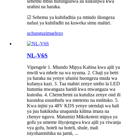
sehemu mbili hufunguliwa au kukunjwa kwa
urahisi na haraka.
☑ Sehemu ya kuhifadhia ya mtindo iliongeza
nafasi ya kuhifadhi na kuweka simu mahiri.
uchunguzi
maelezo
NL-V6S
Vipengele 1. Miundo Mipya Kabisa kwa ajili ya
mwili wa mbele na wa nyuma. 2. Chaji ya betri
ya haraka na yenye ufanisi huongeza muda wa
kufanya kazi. 3. Taa mahiri zenye umbo la LED
hutumia mwangaza baridi kwa mwangaza wa
kutosha. 4. Chemchemi za kutuliza zenye ond ili
kuondoa usumbufu wa mtetemo na mshtuko. 5.
Kwa injini ya 48V KDS yenye utendaji wa hali
ya juu hakikisha unapanda kilima imara na
chenye nguvu. Matumizi Mikokoteni mipya ya
gofu ya umeme iliyojengwa kwa ajili ya viwanja
vya gofu, hoteli na hoteli, shule, mali
isiyohamishika na jamii, ...