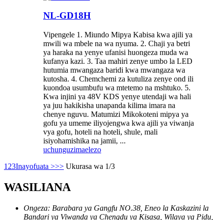
NL-GD18H
Vipengele 1. Miundo Mipya Kabisa kwa ajili ya
mwili wa mbele na wa nyuma. 2. Chaji ya betri
ya haraka na yenye ufanisi huongeza muda wa
kufanya kazi. 3. Taa mahiri zenye umbo la LED
hutumia mwangaza baridi kwa mwangaza wa
kutosha. 4. Chemchemi za kutuliza zenye ond ili
kuondoa usumbufu wa mtetemo na mshtuko. 5.
Kwa injini ya 48V KDS yenye utendaji wa hali
ya juu hakikisha unapanda kilima imara na
chenye nguvu. Matumizi Mikokoteni mipya ya
gofu ya umeme iliyojengwa kwa ajili ya viwanja
vya gofu, hoteli na hoteli, shule, mali
isiyohamishika na jamii, ...
uchunguzi
maelezo
1
2
3
Inayofuata >
>>
Ukurasa wa 1/3
WASILIANA
Ongeza: Barabara ya Gangfu NO.38, Eneo la Kaskazini la
Bandari ya Viwanda ya Chengdu ya Kisasa, Wilaya ya Pidu,