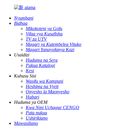
Nyumbani
Bidhaa
Mikokoteni ya Gofu
Vifaa vya Kusafisha
TV za UTV
Magari ya Kutembelea Vituko
Magari Yanayofanya Kazi
Usaidizi
Huduma na Sera
Pakua Katalogi
Kesi
Kuhusu Sisi
Wasifu wa Kampuni
Heshima na Vyeti
Onyesho la Maonyesho
Habari
Huduma ya OEM
Kwa Nini Uchague CENGO
Pata nukuu
Ushirikiano
Mawasiliano