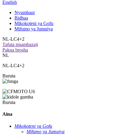
English
Nyumbani
Bidhaa
Mikokoteni ya Gofu
Mifumo ya Jumuiya
NL-LC4+2
Tafuta msambazaji
Pakua brosha
NL
NL-LC4+2
Buruta
Buruta
Aina
Mikokoteni ya Gofu
Mifumo ya Jumuiya