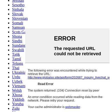
Serbian
Sesotho
Sinhala
Slovak
Slovenian
Somali
Samoan
Scots Gaelic
Shona
Sindhi
Sundanese
Swahili
Tajik
Tamil
Telugu
Thai
Ukrainian
Urdu
Uzbek
Vietnamese
Welsh
Xhosa
Yiddish
Yoruba
Zulu