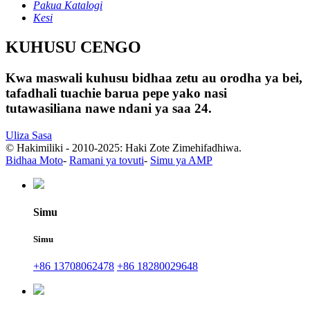
Pakua Katalogi
Kesi
KUHUSU CENGO
Kwa maswali kuhusu bidhaa zetu au orodha ya bei,
tafadhali tuachie barua pepe yako nasi
tutawasiliana nawe ndani ya saa 24.
Uliza Sasa
© Hakimiliki - 2010-2025: Haki Zote Zimehifadhiwa.
Bidhaa Moto
-
Ramani ya tovuti
-
Simu ya AMP
Simu
Simu
+86 13708062478
+86 18280029648