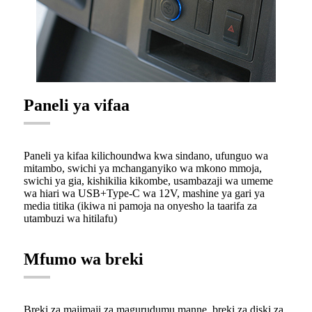
Paneli ya vifaa
Paneli ya kifaa kilichoundwa kwa sindano, ufunguo wa
mitambo, swichi ya mchanganyiko wa mkono mmoja,
swichi ya gia, kishikilia kikombe, usambazaji wa umeme
wa hiari wa USB+Type-C wa 12V, mashine ya gari ya
media titika (ikiwa ni pamoja na onyesho la taarifa za
utambuzi wa hitilafu)
Mfumo wa breki
Breki za majimaji za magurudumu manne, breki za diski za