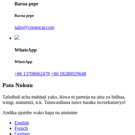
Barua pepe
Barua pepe
sales@cengocar.com
WhatsApp
WhatsApp
+86 13708062478
+86 18280029648
Pata Nukuu
Tafadhali acha mahitaji yako, ikiwa ni pamoja na aina ya bidhaa,
wingi, matumizi, n.k. Tutawasiliana nawe haraka iwezekanavyo!
Andika ujumbe wako hapa na ututumie
English
French
German