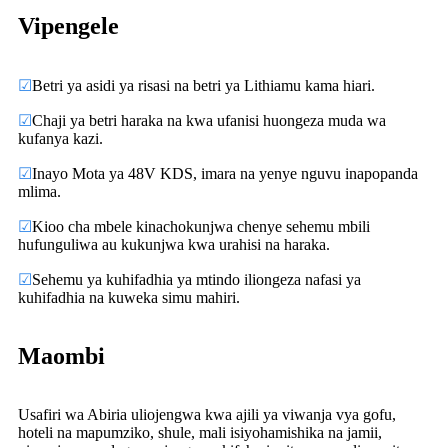
Vipengele
☑
Betri ya asidi ya risasi na betri ya Lithiamu kama hiari.
☑
Chaji ya betri haraka na kwa ufanisi huongeza muda wa
kufanya kazi.
☑
Inayo Mota ya 48V KDS, imara na yenye nguvu inapopanda
mlima.
☑
Kioo cha mbele kinachokunjwa chenye sehemu mbili
hufunguliwa au kukunjwa kwa urahisi na haraka.
☑
Sehemu ya kuhifadhia ya mtindo iliongeza nafasi ya
kuhifadhia na kuweka simu mahiri.
Maombi
Usafiri wa Abiria uliojengwa kwa ajili ya viwanja vya gofu,
hoteli na mapumziko, shule, mali isiyohamishika na jamii,