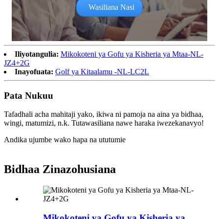
Wasiliana Nasi
Iliyotangulia:
Mikokoteni ya Gofu ya Kisheria ya Mtaa-NL-
JZ4+2G
Inayofuata:
Golf ya Kitaalamu -NL-LC2L
Pata Nukuu
Tafadhali acha mahitaji yako, ikiwa ni pamoja na aina ya bidhaa,
wingi, matumizi, n.k. Tutawasiliana nawe haraka iwezekanavyo!
Andika ujumbe wako hapa na ututumie
Bidhaa Zinazohusiana
Mikokoteni ya Gofu ya Kisheria ya