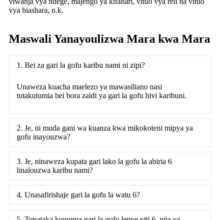
viwanja vya ndege, majengo ya kifahari, vituo vya reli na vituo
vya biashara, n.k.
Maswali Yanayoulizwa Mara kwa Mara
1. Bei za gari la gofu karibu nami ni zipi?
Unaweza kuacha maelezo ya mawasiliano nasi
tutakutumia bei bora zaidi ya gari la gofu hivi karibuni.
2. Je, ni muda gani wa kuanza kwa mikokoteni mipya ya
gofu inayouzwa?
3. Je, ninaweza kupata gari lako la gofu la abiria 6
linalouzwa karibu nami?
4. Unasafirishaje gari la gofu la watu 6?
5. Tunataka kununua gari la gofu lenye viti 6, njia ya