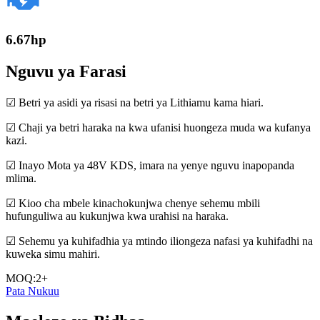
6.67hp
Nguvu ya Farasi
☑ Betri ya asidi ya risasi na betri ya Lithiamu kama hiari.
☑ Chaji ya betri haraka na kwa ufanisi huongeza muda wa kufanya
kazi.
☑ Inayo Mota ya 48V KDS, imara na yenye nguvu inapopanda
mlima.
☑ Kioo cha mbele kinachokunjwa chenye sehemu mbili
hufunguliwa au kukunjwa kwa urahisi na haraka.
☑ Sehemu ya kuhifadhia ya mtindo iliongeza nafasi ya kuhifadhi na
kuweka simu mahiri.
MOQ:2+
Pata Nukuu